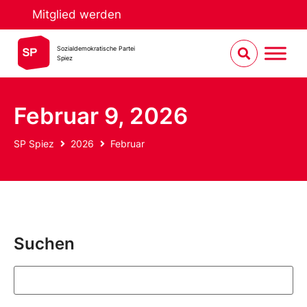
Mitglied werden
Sozialdemokratische Partei
Spiez
Februar 9, 2026
SP Spiez
2026
Februar
Suchen